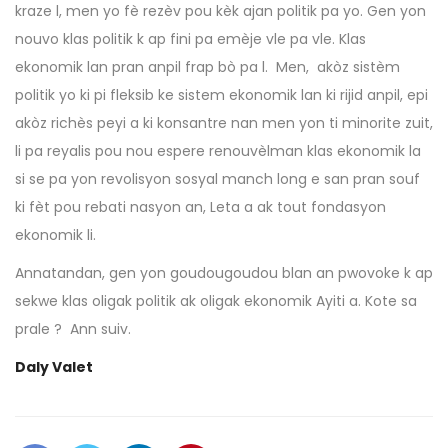
kraze l, men yo fè rezèv pou kèk ajan politik pa yo. Gen yon
nouvo klas politik k ap fini pa emèje vle pa vle. Klas
ekonomik lan pran anpil frap bò pa l. Men, akòz sistèm
politik yo ki pi fleksib ke sistem ekonomik lan ki rijid anpil, epi
akòz richès peyi a ki konsantre nan men yon ti minorite zuit,
li pa reyalis pou nou espere renouvèlman klas ekonomik la
si se pa yon revolisyon sosyal manch long e san pran souf
ki fèt pou rebati nasyon an, Leta a ak tout fondasyon
ekonomik li.
Annatandan, gen yon goudougoudou blan an pwovoke k ap
sekwe klas oligak politik ak oligak ekonomik Ayiti a. Kote sa
prale ? Ann suiv.
Daly Valet