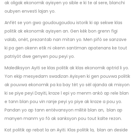
ak oligak ekonomik ayisyen yo sible e ki te al sere, blanchi
oubyen envesti lajan yo.
Anfèt se yon gwo goudougoudou istorik ki ap sekwe klas
politik ak ekonomik ayisyen an. Gen kèk bon grenn figi
valab, onèt, prezantab nan mitan yo. Men pifò se sanzave
ki pa gen okenn etik ni okenn santiman apatenans ke tout
patriyòt dwe genyen pou peyi yo.
Malediksyon Ayiti se klas politik ak klas ekonomik aptrid li yo.
Yon ekip mesyedam swadizan Ayisyen ki gen pouvwa politik
ak pouvwa ekonomik pa ka bay tèt yo sèl ajanda ak misyon
ki se piye peyi Dayiti, kraze l epi yo menm ankò ap rele blan
e tann blan pou vin ranje peyi yo piye ak kraze a pou yo.
Pandan yo ap tann entèvansyon militè blan an, blan ap
manyen manm yo fò ak sanksyon pou tout kalte rezon.
Kat politik ap rebat la an Ayiti. Klas politik la, blan an deside