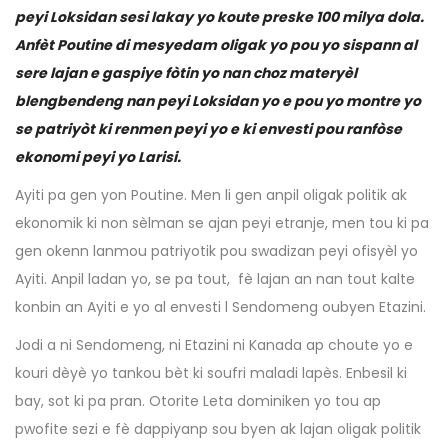
peyi Loksidan sesi lakay yo koute preske 100 milya dola.
Anfèt Poutine di mesyedam oligak yo pou yo sispann al
sere lajan e gaspiye fòtin yo nan choz materyèl
blengbendeng nan peyi Loksidan yo e pou yo montre yo
se patriyòt ki renmen peyi yo e ki envesti pou ranfòse
ekonomi peyi yo Larisi.
Ayiti pa gen yon Poutine. Men li gen anpil oligak politik ak
ekonomik ki non sèlman se ajan peyi etranje, men tou ki pa
gen okenn lanmou patriyotik pou swadizan peyi ofisyèl yo
Ayiti. Anpil ladan yo, se pa tout, fè lajan an nan tout kalte
konbin an Ayiti e yo al envesti l Sendomeng oubyen Etazini.
Jodi a ni Sendomeng, ni Etazini ni Kanada ap choute yo e
kouri dèyè yo tankou bèt ki soufri maladi lapès. Enbesil ki
bay, sot ki pa pran. Otorite Leta dominiken yo tou ap
pwofite sezi e fè dappiyanp sou byen ak lajan oligak politik