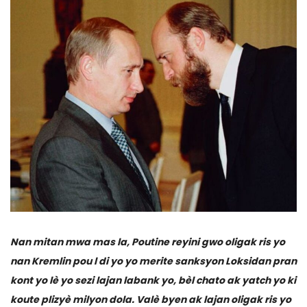
Nan mitan mwa mas la, Poutine reyini gwo oligak ris yo
nan Kremlin pou l di yo yo merite sanksyon Loksidan pran
kont yo lè yo sezi lajan labank yo, bèl chato ak yatch yo ki
koute plizyè milyon dola. Valè byen ak lajan oligak ris yo