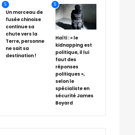
5
5
Un morceau de
fusée chinoise
continue sa
chute vers la
Haïti : « le
Terre, personne
kidnapping est
ne sait sa
politique, il lui
destination !
faut des
réponses
politiques »,
selon le
spécialiste en
sécurité James
Boyard