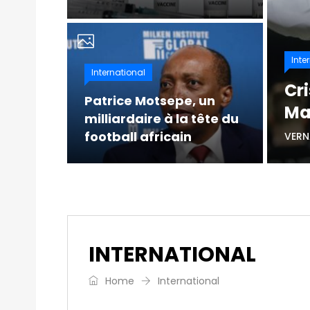
Inte
International
Cr
Patrice Motsepe, un
Ma
milliardaire à la tête du
football africain
VERN
INTERNATIONAL
Home
International