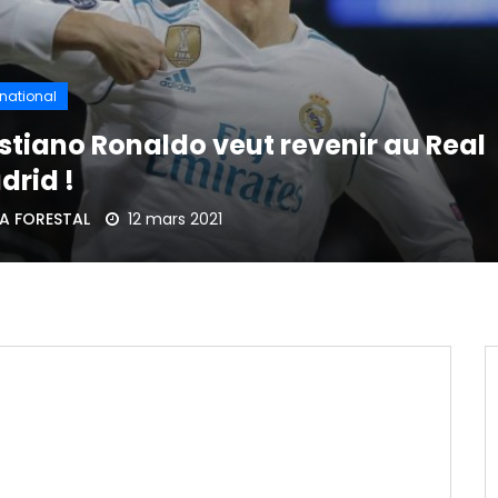
rnational
istiano Ronaldo veut revenir au Real
drid !
A FORESTAL
12 mars 2021