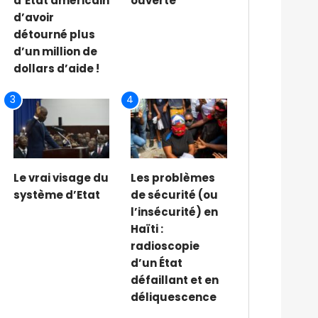
d’État américain
ouverte
d’avoir
détourné plus
d’un million de
dollars d’aide !
3
4
Le vrai visage du
Les problèmes
système d’Etat
de sécurité (ou
l’insécurité) en
Haïti :
radioscopie
d’un État
défaillant et en
déliquescence