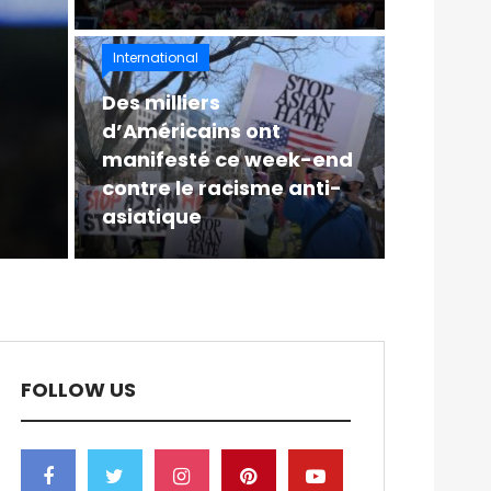
International
Des milliers
d’Américains ont
manifesté ce week-end
contre le racisme anti-
asiatique
FOLLOW US