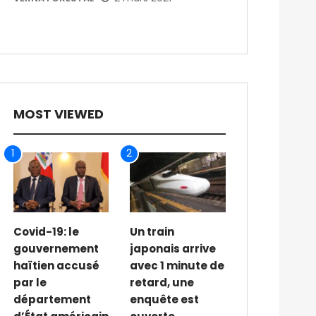
MOST VIEWED
1
2
Covid-19: le
Un train
gouvernement
japonais arrive
haïtien accusé
avec 1 minute de
par le
retard, une
département
enquête est