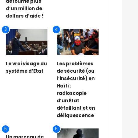
détourné plus
d’un million de
dollars d’aide !
3
4
Le vrai visage du
Les problèmes
système d’Etat
de sécurité (ou
l’insécurité) en
Haïti :
radioscopie
d’un État
défaillant et en
déliquescence
5
5
Un morceau de