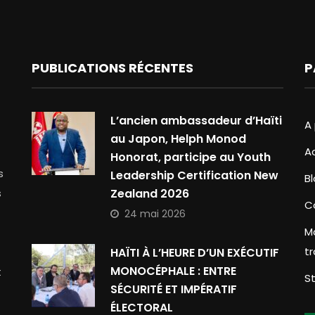
PUBLICATIONS RÉCENTES
P
L’ancien ambassadeur d’Haïti
A
au Japon, Helph Monod
A
Honorat, participe au Youth
s
Leadership Certification New
B
s
Zealand 2026
C
24 mai 2026
M
t
HAÏTI À L’HEURE D’UN EXÉCUTIF
MONOCÉPHALE : ENTRE
t
S
SÉCURITÉ ET IMPÉRATIF
ÉLECTORAL