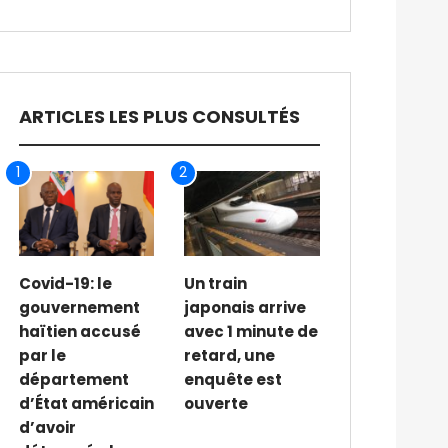
ARTICLES LES PLUS CONSULTÉS
1
2
Covid-19: le
Un train
gouvernement
japonais arrive
haïtien accusé
avec 1 minute de
par le
retard, une
département
enquête est
d’État américain
ouverte
d’avoir