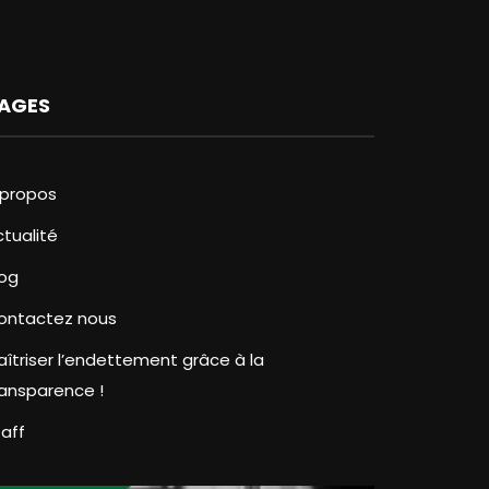
AGES
 propos
ctualité
log
ontactez nous
aîtriser l’endettement grâce à la
ransparence !
taff