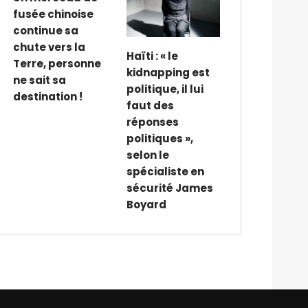
fusée chinoise
continue sa
chute vers la
Haïti : « le
Terre, personne
kidnapping est
ne sait sa
politique, il lui
destination !
faut des
réponses
politiques »,
selon le
spécialiste en
sécurité James
Boyard