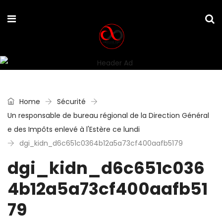
Home
Sécurité
Un responsable de bureau régional de la Direction Général
e des Impôts enlevé à l'Estère ce lundi
dgi_kidn_d6c651c0364b12a5a73cf400aafb5179
dgi_kidn_d6c651c036
4b12a5a73cf400aafb51
79