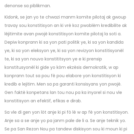
denonse sa piblikman.
Kidonk, se jan yo te chwazi manm komite pilotaj ak gwoup
travay sou konstitisyon an ki vrè koz pwoblèm kredibilite ak
léjitimite avan pwojè konstitisyon komite pilotaj la soti a.
Depiw konprann ki sa yon pati politik ye, ki sa yon kandida
ye, ki sa yon eleksyon ye, ki sa yon revizyon konstitisyonèl
te, ki sa yon nouvo konstititsyon ye e ki prensip
konstitusyonèl ki gide yo kòm ekzèsis demokratik, w ap
konprann tout sa pou fè pou elabore yon konstitisyon ki
kredib e lejitim. Men sa pa garanti konsisyans yon pwojè.
Gen faktè konpetans lan tou nou pa ka inyorel si nou vle
konstitisyon an efektif, efikas e dirab.
Sa vle di gen yon lòt anje ki pi fò lè w ap fè yon konstitisyon.
Anje sa a se anje yo pa janm pale de li a. Se anje teknik yo.
Se pa San Rezon Nou pa tandew diskisyon sou ki moun ki pi