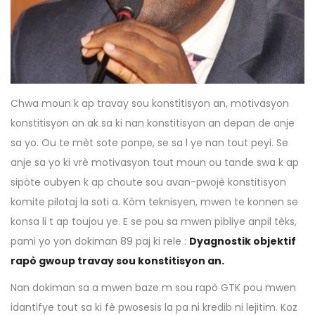
Chwa moun k ap travay sou konstitisyon an, motivasyon
konstitisyon an ak sa ki nan konstitisyon an depan de anje
sa yo. Ou te mèt sote ponpe, se sa l ye nan tout peyi. Se
anje sa yo ki vrè motivasyon tout moun ou tande swa k ap
sipòte oubyen k ap choute sou avan-pwojè konstitisyon
komite pilotaj la soti a. Kòm teknisyen, mwen te konnen se
konsa li t ap toujou ye. E se pou sa mwen pibliye anpil tèks,
pami yo yon dokiman 89 paj ki rele :
Dyagnostik objektif
rapò gwoup travay sou konstitisyon an.
Nan dokiman sa a mwen baze m sou rapò GTK pou mwen
idantifye tout sa ki fè pwosesis la pa ni kredib ni lejitim. Koz