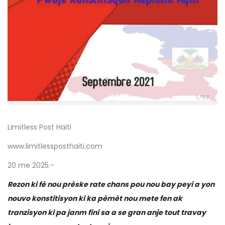
Limitless Post Haïti
www.limitlessposthaiti.com
20 me 2025.-
Rezon ki fè nou prèske rate chans pou nou bay peyi a yon
nouvo konstitisyon ki ka pèmèt nou mete fen ak
tranzisyon ki pa janm fini sa a se gran anje tout travay