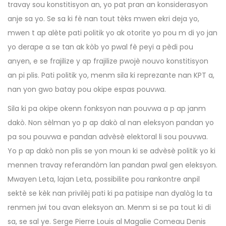
travay sou konstitisyon an, yo pat pran an konsiderasyon
anje sa yo. Se sa ki fè nan tout tèks mwen ekri deja yo,
mwen t ap alète pati politik yo ak otorite yo pou m di yo jan
yo derape a se tan ak kòb yo pwal fè peyi a pèdi pou
anyen, e se frajilize y ap frajilize pwojè nouvo konstitisyon
an pi plis. Pati politik yo, menm sila ki reprezante nan KPT a,
nan yon gwo batay pou okipe espas pouvwa.
Sila ki pa okipe okenn fonksyon nan pouvwa a p ap janm
dakò. Non sèlman yo p ap dakò al nan eleksyon pandan yo
pa sou pouvwa e pandan advèsè elektoral li sou pouvwa.
Yo p ap dakò non plis se yon moun ki se advèsè politik yo ki
mennen travay referandòm lan pandan pwal gen eleksyon.
Mwayen Leta, lajan Leta, possibilite pou rankontre anpil
sektè se kèk nan privilèj pati ki pa patisipe nan dyalòg la ta
renmen jwi tou avan eleksyon an. Menm si se pa tout ki di
sa, se sal ye. Serge Pierre Louis al Magalie Comeau Denis