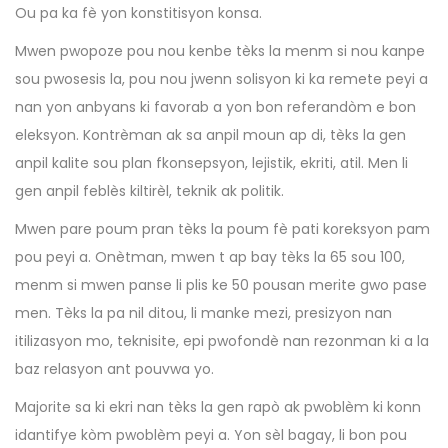
Ou pa ka fè yon konstitisyon konsa.
Mwen pwopoze pou nou kenbe tèks la menm si nou kanpe
sou pwosesis la, pou nou jwenn solisyon ki ka remete peyi a
nan yon anbyans ki favorab a yon bon referandòm e bon
eleksyon. Kontrèman ak sa anpil moun ap di, tèks la gen
anpil kalite sou plan fkonsepsyon, lejistik, ekriti, atil. Men li
gen anpil feblès kiltirèl, teknik ak politik.
Mwen pare poum pran tèks la poum fè pati koreksyon pam
pou peyi a. Onètman, mwen t ap bay tèks la 65 sou 100,
menm si mwen panse li plis ke 50 pousan merite gwo pase
men. Tèks la pa nil ditou, li manke mezi, presizyon nan
itilizasyon mo, teknisite, epi pwofondè nan rezonman ki a la
baz relasyon ant pouvwa yo.
Majorite sa ki ekri nan tèks la gen rapò ak pwoblèm ki konn
idantifye kòm pwoblèm peyi a. Yon sèl bagay, li bon pou