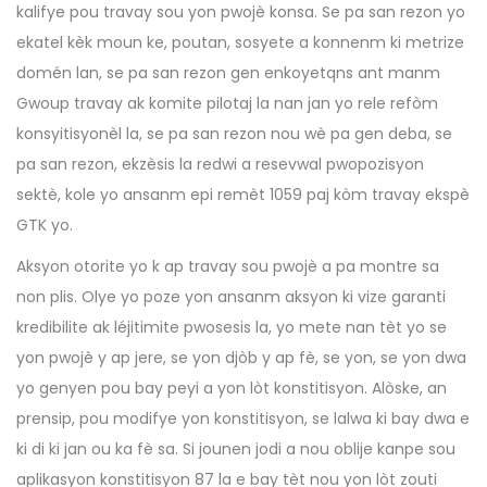
kalifye pou travay sou yon pwojè konsa. Se pa san rezon yo
ekatel kèk moun ke, poutan, sosyete a konnenm ki metrize
domén lan, se pa san rezon gen enkoyetqns ant manm
Gwoup travay ak komite pilotaj la nan jan yo rele refòm
konsyitisyonèl la, se pa san rezon nou wè pa gen deba, se
pa san rezon, ekzèsis la redwi a resevwal pwopozisyon
sektè, kole yo ansanm epi remèt 1059 paj kòm travay ekspè
GTK yo.
Aksyon otorite yo k ap travay sou pwojè a pa montre sa
non plis. Olye yo poze yon ansanm aksyon ki vize garanti
kredibilite ak léjitimite pwosesis la, yo mete nan tèt yo se
yon pwojè y ap jere, se yon djòb y ap fè, se yon, se yon dwa
yo genyen pou bay peyi a yon lòt konstitisyon. Alòske, an
prensip, pou modifye yon konstitisyon, se lalwa ki bay dwa e
ki di ki jan ou ka fè sa. Si jounen jodi a nou oblije kanpe sou
aplikasyon konstitisyon 87 la e bay tèt nou yon lòt zouti