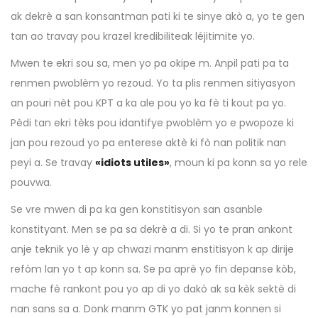
ak dekrè a san konsantman pati ki te sinye akò a, yo te gen
tan ao travay pou krazel kredibiliteak léjitimite yo.
Mwen te ekri sou sa, men yo pa okipe m. Anpil pati pa ta
renmen pwoblèm yo rezoud. Yo ta plis renmen sitiyasyon
an pouri nèt pou KPT a ka ale pou yo ka fè ti kout pa yo.
Pèdi tan ekri tèks pou idantifye pwoblèm yo e pwopoze ki
jan pou rezoud yo pa enterese aktè ki fò nan politik nan
peyi a. Se travay
«idiots utiles»
, moun ki pa konn sa yo rele
pouvwa.
Se vre mwen di pa ka gen konstitisyon san asanble
konstityant. Men se pa sa dekrè a di. Si yo te pran ankont
anje teknik yo lè y ap chwazi manm enstitisyon k ap dirije
refòm lan yo t ap konn sa. Se pa aprè yo fin depanse kòb,
mache fè rankont pou yo ap di yo dakò ak sa kèk sektè di
nan sans sa a. Donk manm GTK yo pat janm konnen si