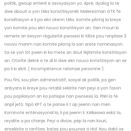
politik, gwoup enterè e asosyasyon yo. Aprè, dyalog la te
dwe abouti a yon tèks konstitisyonèl. Malerezman GTK fè
konsiltasyon e li pa ekri okenn tèks. komite pilotaj la kreye
yon komite pou ekri nouvo konstitisyon an. Gen moun ki
remete an kesyon régularité pwosesi ki itilize pou ranplase 3
nouvo manm nan komite pilotaj la san arete nominasyon.
Sa se yon lòt pwen ki ka mete an dout léjitimite konstitisyon
an. Otorite dekrè a te di ki dwe ekri nouvo konstitisyon an se
pa li ki ekril. ( Incompétence rationae personne ).
Pou fini, sou plan administratif, sosyal ak politik, pa gen
anbyans ki kreye pou retabli sekirite nan peyi a yon fason
pou popilasyon an ka patisipe nan pwosesis la. PNH la fè
anpil jefò. Sipò KPT a te panse li t ap jwenn nan men
Kominote entènasyonal la, li pa jwenn li. Kèlkeswa eskiz la,
reyalite a pa chanje. Peyi a divize, pèp la nan kouri,
ensekirite a ranfòse, batay pou pouvwa a rèd. Nou dakò se