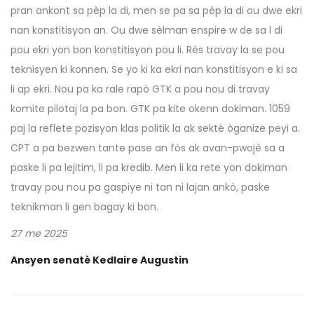
pran ankont sa pèp la di, men se pa sa pèp la di ou dwe ekri
nan konstitisyon an. Ou dwe sèlman enspire w de sa l di
pou ekri yon bon konstitisyon pou li. Rès travay la se pou
teknisyen ki konnen. Se yo ki ka ekri nan konstitisyon e ki sa
li ap ekri. Nou pa ka rale rapò GTK a pou nou di travay
komite pilotaj la pa bon. GTK pa kite okenn dokiman. 1059
paj la reflete pozisyon klas politik la ak sektè òganize peyi a.
CPT a pa bezwen tante pase an fòs ak avan-pwojè sa a
paske li pa lejitim, li pa kredib. Men li ka rete yon dokiman
travay pou nou pa gaspiye ni tan ni lajan ankò, paske
teknikman li gen bagay ki bon.
27 me 2025
Ansyen senatè Kedlaire Augustin