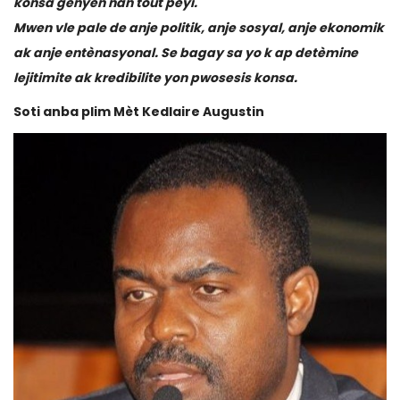
konsa genyen nan tout peyi.
Mwen vle pale de anje politik, anje sosyal, anje ekonomik
ak anje entènasyonal. Se bagay sa yo k ap detèmine
lejitimite ak kredibilite yon pwosesis konsa.
Soti anba plim Mèt Kedlaire Augustin