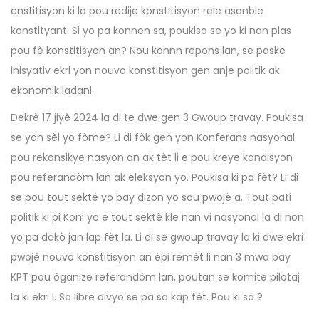
enstitisyon ki la pou redije konstitisyon rele asanble
konstityant. Si yo pa konnen sa, poukisa se yo ki nan plas
pou fè konstitisyon an? Nou konnn repons lan, se paske
inisyativ ekri yon nouvo konstitisyon gen anje politik ak
ekonomik ladanl.
Dekrè 17 jiyè 2024 la di te dwe gen 3 Gwoup travay. Poukisa
se yon sèl yo fòme? Li di fòk gen yon Konferans nasyonal
pou rekonsikye nasyon an ak tèt li e pou kreye kondisyon
pou referandòm lan ak eleksyon yo. Poukisa ki pa fèt? Li di
se pou tout sekté yo bay dizon yo sou pwojè a. Tout pati
politik ki pi Koni yo e tout sektè kle nan vi nasyonal la di non
yo pa dakò jan lap fèt la. Li di se gwoup travay la ki dwe ekri
pwojè nouvo konstitisyon an épi remèt li nan 3 mwa bay
KPT pou òganize referandòm lan, poutan se komite pilotaj
la ki ekri l. Sa libre divyo se pa sa kap fèt. Pou ki sa ?