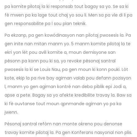
pa komite pilotaj la ki responsab tout bagay sa yo. Se sa ki
fè mwen pa ka lage tout chaj yo sou li. Men sa pa vle di li pa
gen responsabilite pa l sou plan teknik.
Pa ekzanp, pa gen kowòdinasyon nan pilotaj pwosesis la. Pa
gen inite nan mitan manm yo. 5 manm komite pilotaj la te
ekri yon lèt pou avili komite a, moun demisyone san
pèsonn pa konn pou ki sa, yo revoke pèsonaj santral
pwosesis la ki se Louis Nau, pa gen moun ki konn pouki. Lòt
kote, ekip la pa rive bay agiman valab pou defann pozisyon
l, manm yo gen agiman kontrè nan deba piblik epi Jodi a,
apse a pete. Bagay sa yo afekte kredibilite travay la. Baw sa
ki fè ouvtanse tout moun qpnmande agiman yo pa ka
jwenn.
Pèsonaj santral refòm nan monte okreno pou denonse
travay komite pilotaj la. Pa gen Konferans nasyonal non plis.