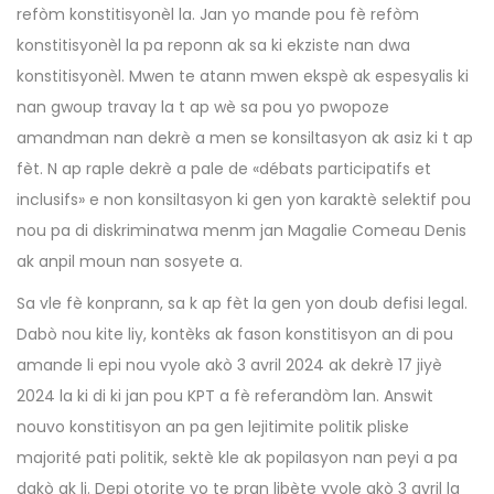
refòm konstitisyonèl la. Jan yo mande pou fè refòm
konstitisyonèl la pa reponn ak sa ki ekziste nan dwa
konstitisyonèl. Mwen te atann mwen ekspè ak espesyalis ki
nan gwoup travay la t ap wè sa pou yo pwopoze
amandman nan dekrè a men se konsiltasyon ak asiz ki t ap
fèt. N ap raple dekrè a pale de «débats participatifs et
inclusifs» e non konsiltasyon ki gen yon karaktè selektif pou
nou pa di diskriminatwa menm jan Magalie Comeau Denis
ak anpil moun nan sosyete a.
Sa vle fè konprann, sa k ap fèt la gen yon doub defisi legal.
Dabò nou kite liy, kontèks ak fason konstitisyon an di pou
amande li epi nou vyole akò 3 avril 2024 ak dekrè 17 jiyè
2024 la ki di ki jan pou KPT a fè referandòm lan. Answit
nouvo konstitisyon an pa gen lejitimite politik pliske
majorité pati politik, sektè kle ak popilasyon nan peyi a pa
dakò ak li. Depi otorite yo te pran libète vyole qkò 3 avril la