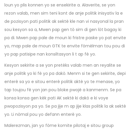
loun yo plis konnen yo se ensekirite a. Alaverite, se yon
rezon valab, men sim teni kont de anje politik inisyativ la e
de pozisyon pati politik ak sektè kle nan vi nasyonal la pran
sou kesyon sa a, Mwen pap gen tò sim di gen lòt bagay ki
pa di. Mwen pap pale de moun ki fristre paske yo pat envite
yo, map pale de moun GTK te envite fòmèlman tou pou di
yo pap patisipe nan konsiltasyon li t ap fè yo.
Kesyon sekirite a se yon pretèks valab men an reyalite se
anje politik yo ki fè yo pa dakò. Menm si te gen sekirite, depi
enterè sa yo e sitou enterè politik aktè yo te menase, yo
tap toujou fè yon jan pou bloke pwojè a kanmenm. Se pa
konsa konsa gen kèk pati AK sektè ki dakò e ki voye
pwopozisyon pa yo. Se pa jije m ap jije klas politik la ak sektè
yo. Li nòmal pou yo defann enterè yo.
Malerezman, jan yo fòme komite pilotaj e sitou group