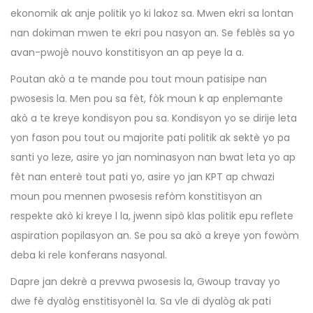
ekonomik ak anje politik yo ki lakoz sa. Mwen ekri sa lontan
nan dokiman mwen te ekri pou nasyon an. Se feblès sa yo
avan-pwojè nouvo konstitisyon an ap peye la a.
Poutan akò a te mande pou tout moun patisipe nan
pwosesis la. Men pou sa fèt, fòk moun k ap enplemante
akò a te kreye kondisyon pou sa. Kondisyon yo se dirije leta
yon fason pou tout ou majorite pati politik ak sektè yo pa
santi yo leze, asire yo jan nominasyon nan bwat leta yo ap
fèt nan enterè tout pati yo, asire yo jan KPT ap chwazi
moun pou mennen pwosesis refòm konstitisyon an
respekte akò ki kreye l la, jwenn sipò klas politik epu reflete
aspiration popilasyon an. Se pou sa akò a kreye yon fowòm
deba ki rele konferans nasyonal.
Dapre jan dekrè a prevwa pwosesis la, Gwoup travay yo
dwe fè dyalòg enstitisyonèl la. Sa vle di dyalòg ak pati