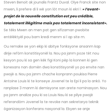
Steven Benoit ak jounalis Frantz Duval. Olye Franck site non
mwen, li prefere di li wè yon lòt moun ki ekri l :
« l’avant-
projet de la nouvelle constitution est peu crédible,
totalement illégitime mais pas totalement inconsistant».
Se tèks Mwen an men pat gen sifizaman pwobite
entèlèktyèl pou bam kredi menm si l ap site m.
Ou remake se yon ekip ki abitye fonksyone ansanm kap
dirije refòm konstitisyonèl la. Nou pa janm poze tèt nou
kesyon pou ki sa gen kèk figi Koni pèp la konnen ki gen
konesans nan domèn dwa konstitisyonèl yo pa envite nan
pwojè a. Nou pa janm chache konprann poukisa Pierre
Antoine Louis ki te konseye Jovenel te la Epi li pa la ankò. Yo
ranplase 3 manm ki demisyone san arete nominasyon. Nou
pa janm analize pou ki sa Louis Nau ki se pilye pwojè
referandòm Jovenel la te revoke nan sekretarya teknik
òganizasyon konferans nasyonal la. Ebyen se anje