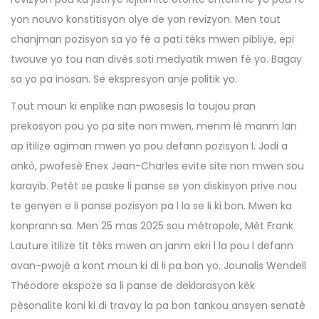
yon nouvo konstitisyon olye de yon revizyon. Men tout
chanjman pozisyon sa yo fè a pati tèks mwen pibliye, epi
twouve yo tou nan divès soti medyatik mwen fè yo. Bagay
sa yo pa inosan. Se ekspresyon anje politik yo.
Tout moun ki enplike nan pwosesis la toujou pran
prekosyon pou yo pa site non mwen, menm lè manm lan
ap itilize agiman mwen yo pou defann pozisyon l. Jodi a
ankò, pwofesè Enex Jean-Charles evite site non mwen sou
karayib. Petèt se paske li panse se yon diskisyon prive nou
te genyen e li panse pozisyon pa l la se li ki bon. Mwen ka
konprann sa. Men 25 mas 2025 sou métropole, Mèt Frank
Lauture itilize tit tèks mwen an janm ekri l la pou l defann
avan-pwojè a kont moun ki di li pa bon yo. Jounalis Wendell
Théodore ekspoze sa li panse de deklarasyon kèk
pèsonalite koni ki di travay la pa bon tankou ansyen senatè