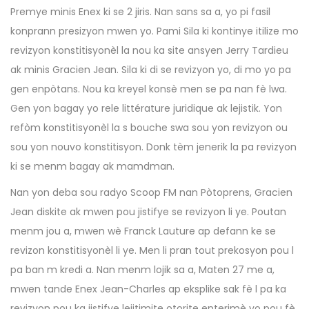
Premye minis Enex ki se 2 jiris. Nan sans sa a, yo pi fasil
konprann presizyon mwen yo. Pami Sila ki kontinye itilize mo
revizyon konstitisyonèl la nou ka site ansyen Jerry Tardieu
ak minis Gracien Jean. Sila ki di se revizyon yo, di mo yo pa
gen enpòtans. Nou ka kreyel konsè men se pa nan fè lwa.
Gen yon bagay yo rele littérature juridique ak lejistik. Yon
refòm konstitisyonèl la s bouche swa sou yon revizyon ou
sou yon nouvo konstitisyon. Donk tèm jenerik la pa revizyon
ki se menm bagay ak mamdman.
Nan yon deba sou radyo Scoop FM nan Pòtoprens, Gracien
Jean diskite ak mwen pou jistifye se revizyon li ye. Poutan
menm jou a, mwen wè Franck Lauture ap defann ke se
revizon konstitisyonèl li ye. Men li pran tout prekosyon pou l
pa ban m kredi a. Nan menm lojik sa a, Maten 27 me a,
mwen tande Enex Jean-Charles ap eksplike sak fè l pa ka
revizyon pou ka jistifye lejitimite otorite enterimè yo pou fè