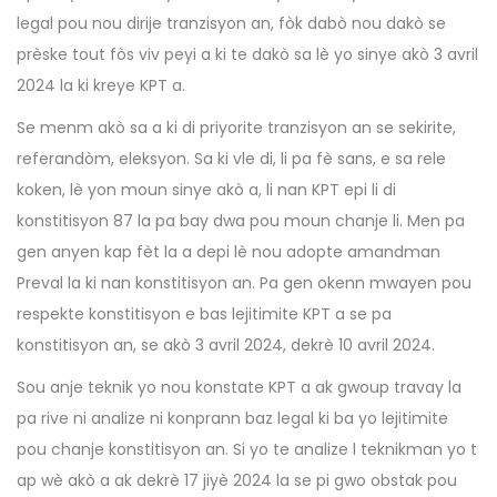
legal pou nou dirije tranzisyon an, fòk dabò nou dakò se
prèske tout fòs viv peyi a ki te dakò sa lè yo sinye akò 3 avril
2024 la ki kreye KPT a.
Se menm akò sa a ki di priyorite tranzisyon an se sekirite,
referandòm, eleksyon. Sa ki vle di, li pa fè sans, e sa rele
koken, lè yon moun sinye akò a, li nan KPT epi li di
konstitisyon 87 la pa bay dwa pou moun chanje li. Men pa
gen anyen kap fèt la a depi lè nou adopte amandman
Preval la ki nan konstitisyon an. Pa gen okenn mwayen pou
respekte konstitisyon e bas lejitimite KPT a se pa
konstitisyon an, se akò 3 avril 2024, dekrè 10 avril 2024.
Sou anje teknik yo nou konstate KPT a ak gwoup travay la
pa rive ni analize ni konprann baz legal ki ba yo lejitimite
pou chanje konstitisyon an. Si yo te analize l teknikman yo t
ap wè akò a ak dekrè 17 jiyè 2024 la se pi gwo obstak pou