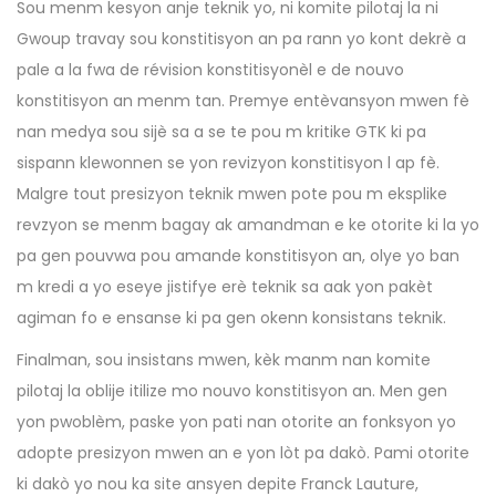
Sou menm kesyon anje teknik yo, ni komite pilotaj la ni
Gwoup travay sou konstitisyon an pa rann yo kont dekrè a
pale a la fwa de révision konstitisyonèl e de nouvo
konstitisyon an menm tan. Premye entèvansyon mwen fè
nan medya sou sijè sa a se te pou m kritike GTK ki pa
sispann klewonnen se yon revizyon konstitisyon l ap fè.
Malgre tout presizyon teknik mwen pote pou m eksplike
revzyon se menm bagay ak amandman e ke otorite ki la yo
pa gen pouvwa pou amande konstitisyon an, olye yo ban
m kredi a yo eseye jistifye erè teknik sa aak yon pakèt
agiman fo e ensanse ki pa gen okenn konsistans teknik.
Finalman, sou insistans mwen, kèk manm nan komite
pilotaj la oblije itilize mo nouvo konstitisyon an. Men gen
yon pwoblèm, paske yon pati nan otorite an fonksyon yo
adopte presizyon mwen an e yon lòt pa dakò. Pami otorite
ki dakò yo nou ka site ansyen depite Franck Lauture,