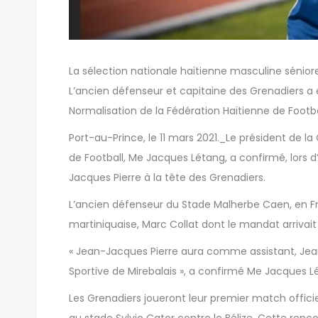
La sélection nationale haïtienne masculine séniore
L’ancien défenseur et capitaine des Grenadiers
Normalisation de la Fédération Haïtienne de Footba
Port-au-Prince, le 11 mars 2021._Le président de 
de Football, Me Jacques Létang, a confirmé, lors d’
Jacques Pierre à la tête des Grenadiers.
L’ancien défenseur du Stade Malherbe Caen, en Fra
martiniquaise, Marc Collat dont le mandat arrivait
« Jean-Jacques Pierre aura comme assistant, Jean
Sportive de Mirebalais », a confirmé Me Jacques L
Les Grenadiers joueront leur premier match officie
au stade Sylvio Cator contre le Bélize. Cette renco