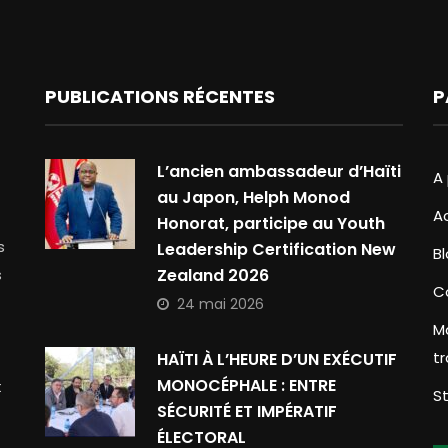
PUBLICATIONS RÉCENTES
P
L’ancien ambassadeur d’Haïti
A
au Japon, Helph Monod
A
Honorat, participe au Youth
s
Leadership Certification New
B
s
Zealand 2026
C
24 mai 2026
M
t
HAÏTI À L’HEURE D’UN EXÉCUTIF
MONOCÉPHALE : ENTRE
t
S
SÉCURITÉ ET IMPÉRATIF
ÉLECTORAL