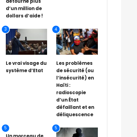
détourné plus
d’un million de
dollars d’aide !
3
4
Le vrai visage du
Les problèmes
système d’Etat
de sécurité (ou
l’insécurité) en
Haïti :
radioscopie
d’un État
défaillant et en
déliquescence
5
5
Un morceau de