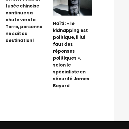
fusée chinoise
continue sa
chute vers la
Haïti : « le
Terre, personne
kidnapping est
ne sait sa
politique, il lui
destination !
faut des
réponses
politiques »,
selon le
spécialiste en
sécurité James
Boyard