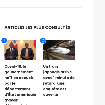
ARTICLES LES PLUS CONSULTÉS
1
2
Covid-19: le
Un train
gouvernement
japonais arrive
haïtien accusé
avec 1 minute de
par le
retard, une
département
enquête est
d’État américain
ouverte
d’avoir