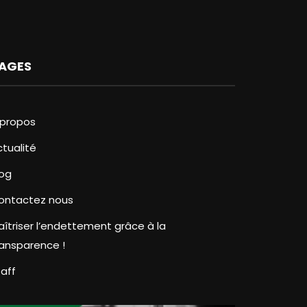
AGES
 propos
ctualité
log
ontactez nous
aîtriser l’endettement grâce à la
ransparence !
taff