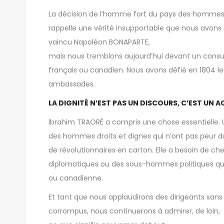
La décision de l’homme fort du pays des hommes in
rappelle une vérité insupportable que nous avons l
vaincu Napoléon BONAPARTE,
mais nous tremblons aujourd’hui devant un consul
français ou canadien. Nous avons défié en 1804 le
ambassades.
LA DIGNITÉ N’EST PAS UN DISCOURS, C’EST UN A
Ibrahim TRAORÉ a compris une chose essentielle. U
des hommes droits et dignes qui n’ont pas peur du 
de révolutionnaires en carton. Elle a besoin de c
diplomatiques ou des sous-hommes politiques qui
ou canadienne.
Et tant que nous applaudirons des dirigeants sans 
corrompus, nous continuerons à admirer, de loin,