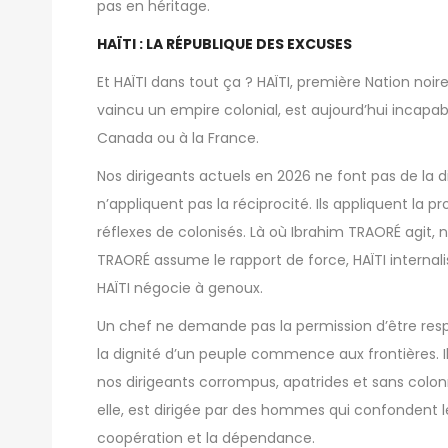
pas en héritage.
HAÏTI : LA RÉPUBLIQUE DES EXCUSES
Et HAÏTI dans tout ça ? HAÏTI, première Nation noi
vaincu un empire colonial, est aujourd’hui incapab
Canada ou à la France.
Nos dirigeants actuels en 2026 ne font pas de la di
n’appliquent pas la réciprocité. Ils appliquent la pr
réflexes de colonisés. Là où Ibrahim TRAORÉ agit, n
TRAORÉ assume le rapport de force, HAÏTI internal
HAÏTI négocie à genoux.
Un chef ne demande pas la permission d’être re
la dignité d’un peuple commence aux frontières. I
nos dirigeants corrompus, apatrides et sans colonn
elle, est dirigée par des hommes qui confondent le
coopération et la dépendance.