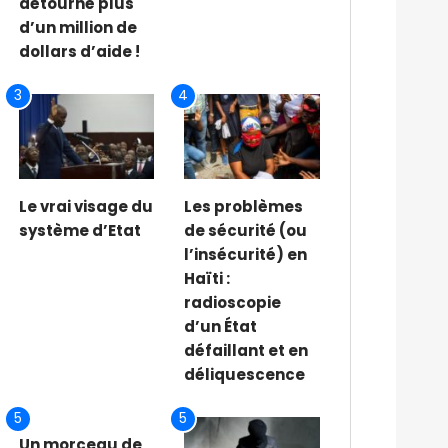
détourné plus
d’un million de
dollars d’aide !
3
4
Le vrai visage du
Les problèmes
système d’Etat
de sécurité (ou
l’insécurité) en
Haïti :
radioscopie
d’un État
défaillant et en
déliquescence
5
5
Un morceau de