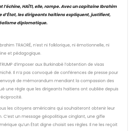
t l’échine, HAÏTI, elle, rampe. Avec un capitaine Ibrahim
État, les dirigeants haïtiens expliquent, justifient,
 réalisme diplomatique.
brahim TRAORÉ, n’est ni folklorique, ni émotionnelle, ni
raine et pédagogique.
TRUMP d’imposer aux Burkinabè l’obtention de visas
niché. Il n’a pas convoqué de conférences de presse pour
 pas envoyé de mémorandum mendiant la compassion des
ué une règle que les dirigeants haïtiens ont oubliée depuis
réciprocité.
tous les citoyens américains qui souhaiteront obtenir leur
in. C’est un message géopolitique cinglant, une gifle
érique qu’un État digne choisit ses règles. Il ne les reçoit