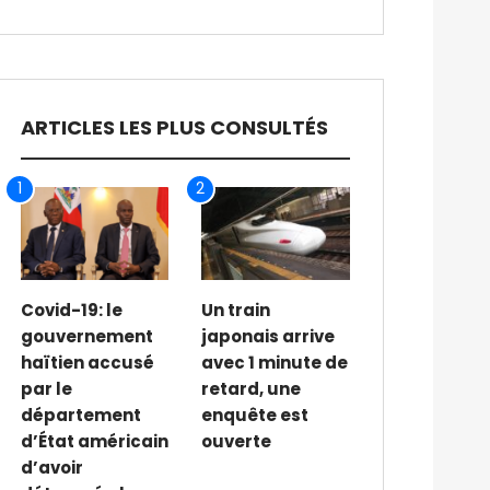
ARTICLES LES PLUS CONSULTÉS
1
2
Covid-19: le
Un train
gouvernement
japonais arrive
haïtien accusé
avec 1 minute de
par le
retard, une
département
enquête est
d’État américain
ouverte
d’avoir