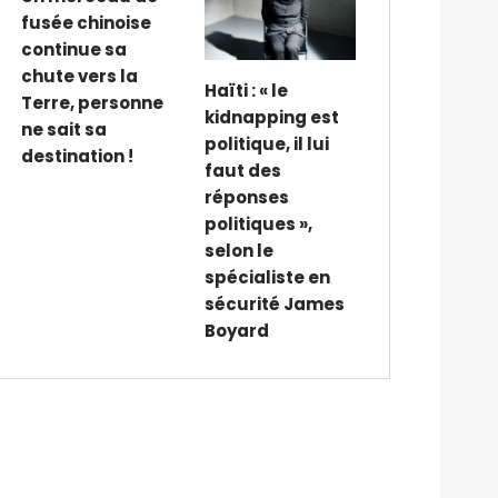
fusée chinoise
continue sa
chute vers la
Haïti : « le
Terre, personne
kidnapping est
ne sait sa
politique, il lui
destination !
faut des
réponses
politiques »,
selon le
spécialiste en
sécurité James
Boyard