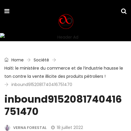
Home
Société
Haïti: le ministère du commerce et de l’industrie hausse le
ton contre la vente illicite des produits pétroliers !
inbound9152081740416751470
inbound9152081740416
751470
18 juillet 2022
VERNA FORESTAL