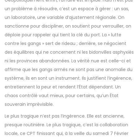
Géopolitiquement enfin, l’affaire est limpide. Haïti n’est pas
un problème à résoudre, c’est un espace à gérer : un sas,
un laboratoire, une variable d’ajustement régionale. On
sanctionne pour discipliner, on soutient pour verrouiller, on
déploie pour rappeler qui tient la clé du port. La « lutte
contre les gangs » sert de rideau ; derrière, se négocient
des équilibres qui ne concernent ni les bidonvilles asphyxiés
ni les provinces abandonnées. La vérité nue est celle-ci et
affirme que les gangs armés ne sont pas une anomalie du
système, ils en sont un instrument. Ils justifient l’ingérence,
entretiennent la peur et rendent l’État dépendant. Un
chaos contrôlé vaut mieux, pour certains, qu’un État
souverain imprévisible.
Le plus tragique n’est pas l’ingérence. Elle est ancienne,
presque routinière. Le plus tragique, c’est la collaboration
locale, ce CPT finissant qui, à la veille du samedi 7 Février