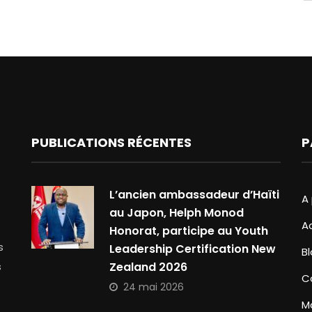
PUBLICATIONS RÉCENTES
P
L’ancien ambassadeur d’Haïti
A
au Japon, Helph Monod
A
Honorat, participe au Youth
s
Leadership Certification New
B
s
Zealand 2026
C
24 mai 2026
M