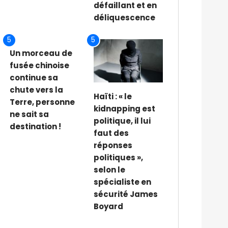
défaillant et en
déliquescence
5
5
Un morceau de
fusée chinoise
continue sa
chute vers la
Haïti : « le
Terre, personne
kidnapping est
ne sait sa
politique, il lui
destination !
faut des
réponses
politiques »,
selon le
spécialiste en
sécurité James
Boyard