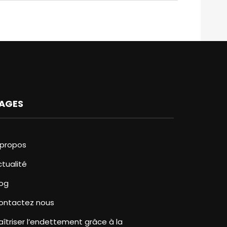
AGES
 propos
ctualité
log
ontactez nous
aîtriser l’endettement grâce à la