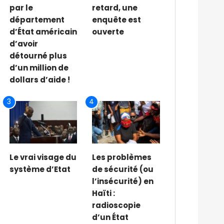
par le
retard, une
département
enquête est
d’État américain
ouverte
d’avoir
détourné plus
d’un million de
dollars d’aide !
3
4
Le vrai visage du
Les problèmes
système d’Etat
de sécurité (ou
l’insécurité) en
Haïti :
radioscopie
d’un État