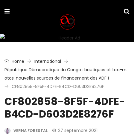
Home
International
République Démocratique du Congo : boutiques et taxi-m
otos, nouvelles sources de financement des ADF !
CF802858-8F5F-4DFE-B4CD-D603D2E8276F
CF802858-8F5F-4DFE-
B4CD-D603D2E8276F
27 septembre 2021
VERNA FORESTAL