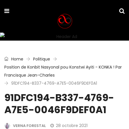
Home
Politique
Position de Konbit Nasyonal pou Konstwi Ayiti - KONKA ! Par
Francisque Jean-Charles
91DFC194-B337-4769-A7E5-0046F9DEF0A1
91DFC194-B337-4769-
A7E5-0046F9DEF0A1
28 octobre 2021
VERNA FORESTAL