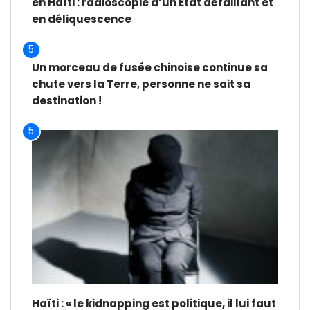
en Haïti : radioscopie d’un État défaillant et
en déliquescence
5
Un morceau de fusée chinoise continue sa
chute vers la Terre, personne ne sait sa
destination !
5
Haïti : « le kidnapping est politique, il lui faut