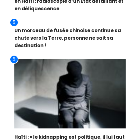
en Haïti : radioscopie d’un État défaillant et
en déliquescence
5
Un morceau de fusée chinoise continue sa
chute vers la Terre, personne ne sait sa
destination !
5
Haïti : « le kidnapping est politique, il lui faut