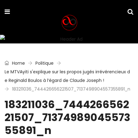
Home
Politique
Le MTVAyiti s'explique sur les propos jugés irrévérencieux d
e Reginald Boulos à l’égard de Claude Joseph !
183211036_744426656221507_7137498904557355891_n
183211036_7444266562
21507_71374989045573
55891_n