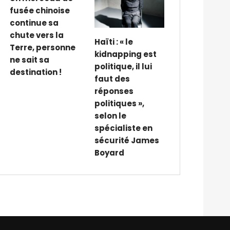
fusée chinoise
continue sa
chute vers la
Haïti : « le
Terre, personne
kidnapping est
ne sait sa
politique, il lui
destination !
faut des
réponses
politiques »,
selon le
spécialiste en
sécurité James
Boyard