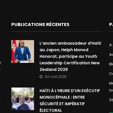
PUBLICATIONS RÉCENTES
P
L’ancien ambassadeur d’Haïti
A
au Japon, Helph Monod
A
Honorat, participe au Youth
s
Leadership Certification New
B
s
Zealand 2026
C
24 mai 2026
M
t
HAÏTI À L’HEURE D’UN EXÉCUTIF
MONOCÉPHALE : ENTRE
t
S
SÉCURITÉ ET IMPÉRATIF
ÉLECTORAL