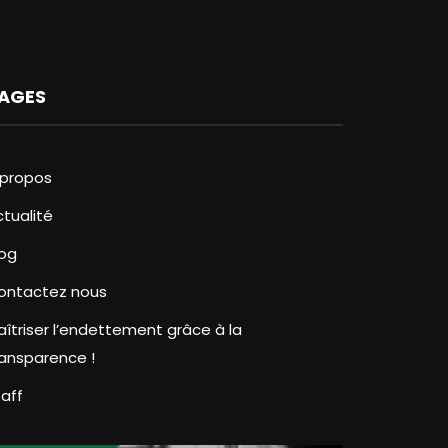
AGES
 propos
ctualité
log
ontactez nous
aîtriser l’endettement grâce à la
ransparence !
taff