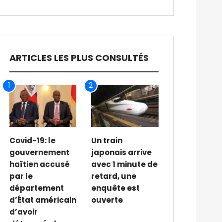
ARTICLES LES PLUS CONSULTÉS
1
2
Covid-19: le
Un train
gouvernement
japonais arrive
haïtien accusé
avec 1 minute de
par le
retard, une
département
enquête est
d’État américain
ouverte
d’avoir