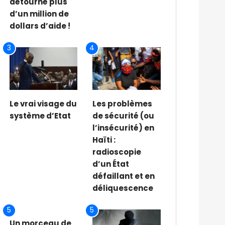
détourné plus
d’un million de
dollars d’aide !
3
4
Le vrai visage du
Les problèmes
système d’Etat
de sécurité (ou
l’insécurité) en
Haïti :
radioscopie
d’un État
défaillant et en
déliquescence
5
5
Un morceau de