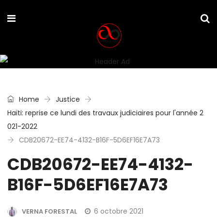
Home
Justice
Haïti: reprise ce lundi des travaux judiciaires pour l'année 2
021-2022
CDB20672-EE74-4132-B16F-5D6EF16E7A73
CDB20672-EE74-4132-
B16F-5D6EF16E7A73
6 octobre 2021
VERNA FORESTAL