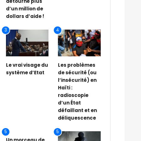
détourné plus
d’un million de
dollars d’aide !
3
4
Le vrai visage du
Les problèmes
système d’Etat
de sécurité (ou
l’insécurité) en
Haïti :
radioscopie
d’un État
défaillant et en
déliquescence
5
5
Un morceau de