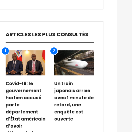
ARTICLES LES PLUS CONSULTÉS
1
2
Covid-19: le
Un train
gouvernement
japonais arrive
haïtien accusé
avec 1 minute de
par le
retard, une
département
enquête est
d’État américain
ouverte
d’avoir