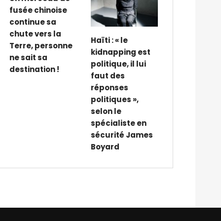
fusée chinoise
continue sa
chute vers la
Haïti : « le
Terre, personne
kidnapping est
ne sait sa
politique, il lui
destination !
faut des
réponses
politiques »,
selon le
spécialiste en
sécurité James
Boyard