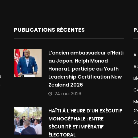
PUBLICATIONS RÉCENTES
P
L’ancien ambassadeur d’Haïti
A
au Japon, Helph Monod
A
Honorat, participe au Youth
s
Leadership Certification New
B
s
Zealand 2026
C
24 mai 2026
M
t
HAÏTI À L’HEURE D’UN EXÉCUTIF
MONOCÉPHALE : ENTRE
t
S
SÉCURITÉ ET IMPÉRATIF
ÉLECTORAL