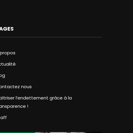
AGES
 propos
ctualité
log
ontactez nous
aîtriser l’endettement grâce à la
ransparence !
taff