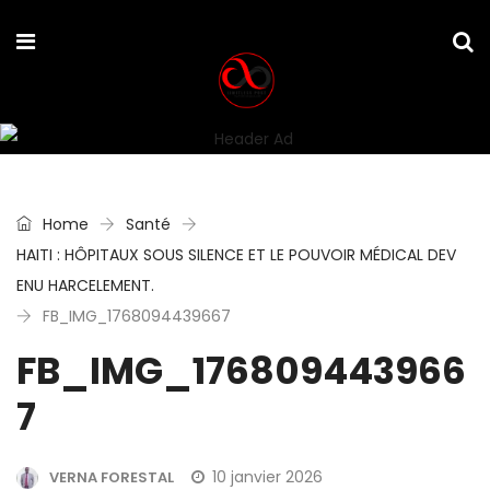
Home
Santé
HAITI : HÔPITAUX SOUS SILENCE ET LE POUVOIR MÉDICAL DEV
ENU HARCELEMENT.
FB_IMG_1768094439667
FB_IMG_176809443966
7
10 janvier 2026
VERNA FORESTAL