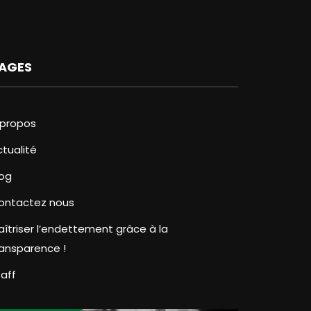
AGES
 propos
ctualité
log
ontactez nous
aîtriser l’endettement grâce à la
ransparence !
taff