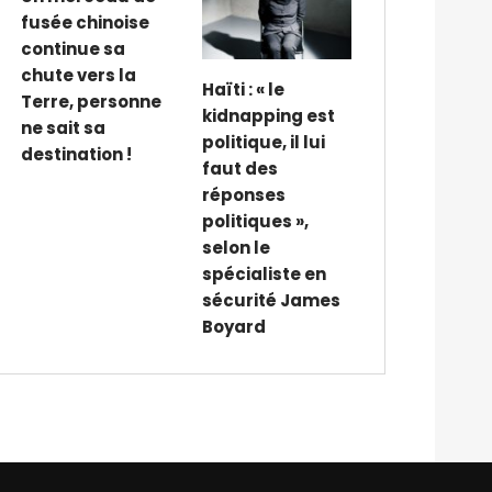
fusée chinoise
continue sa
chute vers la
Haïti : « le
Terre, personne
kidnapping est
ne sait sa
politique, il lui
destination !
faut des
réponses
politiques »,
selon le
spécialiste en
sécurité James
Boyard