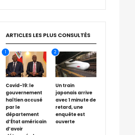
ARTICLES LES PLUS CONSULTÉS
1
2
Covid-19: le
Un train
gouvernement
japonais arrive
haïtien accusé
avec 1 minute de
par le
retard, une
département
enquête est
d’État américain
ouverte
d’avoir