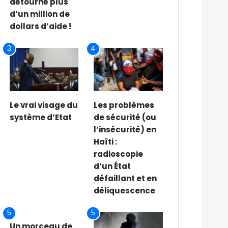
détourné plus
d’un million de
dollars d’aide !
3
4
Le vrai visage du
Les problèmes
système d’Etat
de sécurité (ou
l’insécurité) en
Haïti :
radioscopie
d’un État
défaillant et en
déliquescence
5
5
Un morceau de