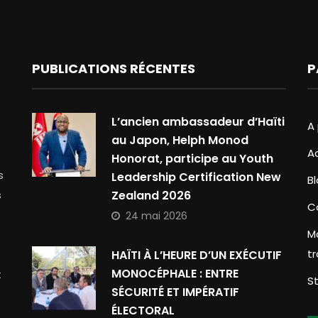
PUBLICATIONS RÉCENTES
P
L’ancien ambassadeur d’Haïti
A
au Japon, Helph Monod
A
Honorat, participe au Youth
s
Leadership Certification New
B
s
Zealand 2026
C
24 mai 2026
M
t
HAÏTI À L’HEURE D’UN EXÉCUTIF
MONOCÉPHALE : ENTRE
t
S
SÉCURITÉ ET IMPÉRATIF
ÉLECTORAL