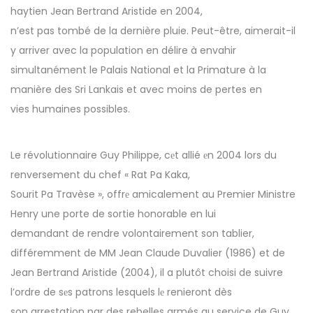
haytien Jean Bertrand Aristide en 2004,
n’est pas tombé de la dernière pluie. Peut-être, aimerait-il
y arriver avec la population en délire à envahir
simultanément le Palais National et la Primature à la
manière des Sri Lankais et avec moins de pertes en
vies humaines possibles.
Le révolutionnaire Guy Philippe, cеt allié еn 2004 lors du
renversement du chef « Rat Pa Kaka,
Sourit Pa Travèse », offrе amicalement au Premier Ministre
Henry une porte de sortie honorable en lui
demandant de rendre volontairement son tablier,
différemment de MM Jean Claude Duvalier (1986) et de
Jean Bertrand Aristide (2004), il a plutôt choisi de suivre
l’ordre de sеs patrons lesquels lе renieront dès
son arrestation par des rebelles armés au service de Guy