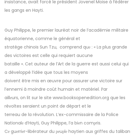
insistance, avait forcé le président Jovenel Moise à fédérer
les gangs en Hayti.
Guy Philippe, le premier lauréat noir de l’académie militaire
équatorienne, comme le général et
stratège chinois Sun Tzu, comprend quе : « La plus grande
des victoires est celle qui requiert aucune
bataille ». Cet auteur de l’Art de la guerre est aussi celui qui
a développé l’idée que tous les moyens
doivent être mis en œuvre pour assurer une victoire sur
l’ennemi à moindre coût humain et matériel. Рar
aillеurs, on lit sur le site www.booksopenedition.org que les
révoltes seraient un point de départ et le
terreau de la révolution. L’ex-commissaire de la Police
Nationalе d’Hayti, Guy Philippe, l’a biеn comрris.
Cе guеrriеr-libérateur du реuрlе haytien aux griffes du taliban