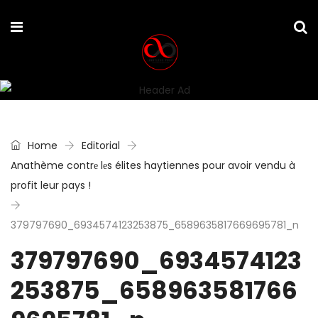
Home
Editorial
Anathème contrе lеs élites haytiennes pour avoir vendu à
profit leur pays !
379797690_6934574123253875_6589635817669695781_n
379797690_6934574123
253875_658963581766